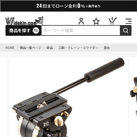
0
24
回までローン金利
%
※条件あり
0
商品を探す
HOME
商品一覧ページ
新品
三脚・クレーン・スライダー
雲台