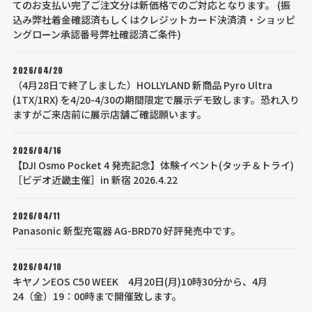
てのお支払い完了ご注文分は新価格でのご対応となります。 (振
込み弊社着金確認済もしくはクレジットカード決済済・ショッピ
ングローン承認番号弊社確認済ご条件)
2026/04/20
（4月28日で終了しました）HOLLYLAND 新商品 Pyro Ultra
(1TX/1RX) を4/20-4/30の期間限定で展示デモ致します。恐れ入り
ますがご来店前に展示店舗ご確認願います。
2026/04/16
【DJI Osmo Pocket 4 発売記念】体験イベント(タッチ＆トライ)
［ビデオ近畿主催］in 新宿 2026.4.22
2026/04/11
Panasonic 新型充電器 AG-BRD70 好評発売中です。
2026/04/10
キヤノンEOS C50 WEEK 4月20日(月)10時30分から、4月
24（金）19：00時まで開催致します。