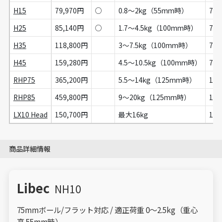
H15
79,970円
○
0.8～2kg（55mm時）
75
H25
85,140円
○
1.7～4.5kg（100mm時）
75
H35
118,800円
3～7.5kg（100mm時）
75
H45
159,280円
4.5～10.5kg（100mm時）
75
RHP75
365,200円
5.5～14kg（125mm時）
10
RHP85
459,800円
9～20kg（125mm時）
10
LX10 Head
150,700円
最大16kg
10
商品詳細情報
Libec
NH10
75mmボール/フラット対応 / 適正荷重 0～2.5kg（重心
高 55mm時）