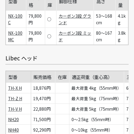
型番
脚部仕様
高さ
格
庫
量
NX-100
79,800
カーボン3段 グラ
53～168
4.1k
○
C
円
ンド
cm
g
NX-100
79,800
カーボン3段 ミッ
80～167
3.8k
○
MC
円
ド
cm
g
Libec ヘッド
型番
販売価格
在庫
適正荷重（重心高）
三
TH-X H
18,876円
最大荷重 4kg（55mm時）
65
TH-Z H
19,470円
最大荷重 5kg（75mm時）
75
TH-V H
22,880円
最大荷重 5kg（75mm時）
75
NH20
71,500円
0～2.5kg（55mm時）
75
NH40
92,290円
0～10kg（55mm時）
75