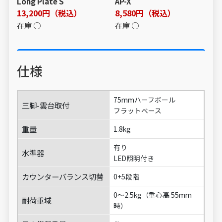
Long Plate S
AP-X
13,200円（税込）
8,580円（税込）
在庫 ○
在庫 ○
仕様
75mmハーフボール
三脚-雲台取付
フラットベース
重量
1.8kg
有り
水準器
LED照明付き
カウンターバランス切替
0+5段階
0～2.5kg（重心高 55mm
耐荷重域
時）