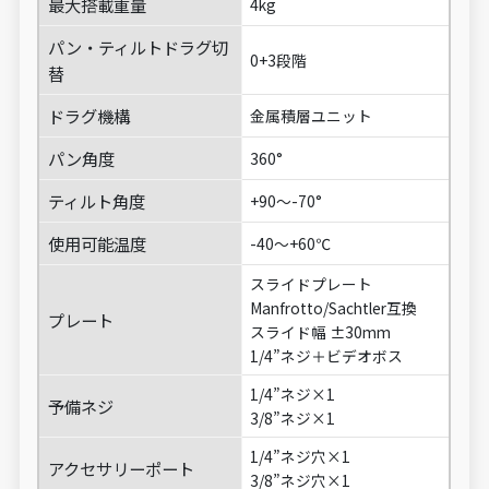
最大搭載重量
4kg
パン・ティルトドラグ切
0+3段階
替
ドラグ機構
金属積層ユニット
パン角度
360°
ティルト角度
+90～-70°
使用可能温度
-40～+60℃
スライドプレート
Manfrotto/Sachtler互換
プレート
スライド幅 ±30mm
1/4”ネジ＋ビデオボス
1/4”ネジ×1
予備ネジ
3/8”ネジ×1
1/4”ネジ穴×1
アクセサリーポート
3/8”ネジ穴×1