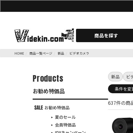
商品を探す
HOME
商品一覧ページ
新品
ビデオカメラ
Products
新品
ビ
条件を変
お勧め特価品
637件の
お勧め特価品
夏のセール
会員特価品
IDXキャンペーン