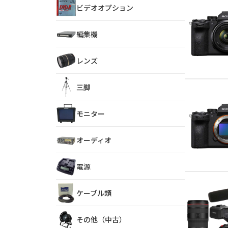
ビデオオプション
編集機
レンズ
三脚
モニター
オーディオ
電源
ケーブル類
その他（中古）