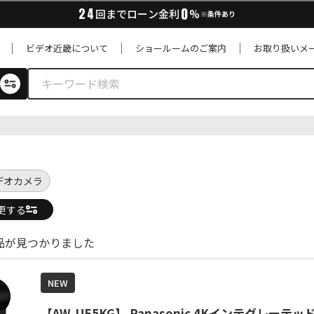
0
24
回までローン金利
%
※条件あり
ビデオ近畿について
ショールームのご案内
お取り扱いメ
デオカメラ
更する
商品が見つかりました
NEW
【AW-UE5KG】 Panasonic 4Kインテグレーテ