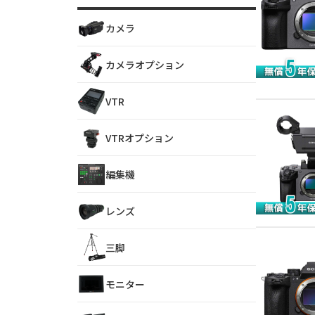
カメラ
カメラオプション
VTR
VTRオプション
編集機
レンズ
三脚
モニター