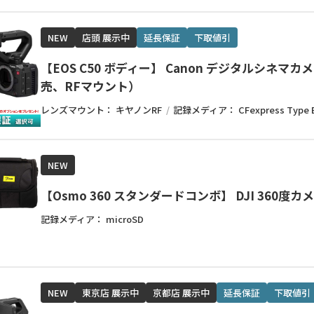
NEW
店頭 展示中
延長保証
下取値引
【EOS C50 ボディー】 Canon デジタルシネマ
売、RFマウント）
レンズマウント：
キヤノンRF
記録メディア：
CFexpress Type 
NEW
【Osmo 360 スタンダードコンボ】 DJI 360度カ
記録メディア：
microSD
NEW
東京店 展示中
京都店 展示中
延長保証
下取値引