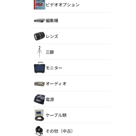
ビデオオプション
編集機
レンズ
三脚
モニター
オーディオ
電源
ケーブル類
その他（中古）