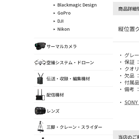
Blackmagic Design
商品詳細
GoPro
DJI
縦位置グ
Nikon
サーマルカメラ
グレー
保証 
空撮システム・ドローン
クオリ
欠品 ：
伝送・収録・編集機材
付属品
備考 ： 
配信機材
SONY
レンズ
三脚・クレーン・スライダー
当店のご