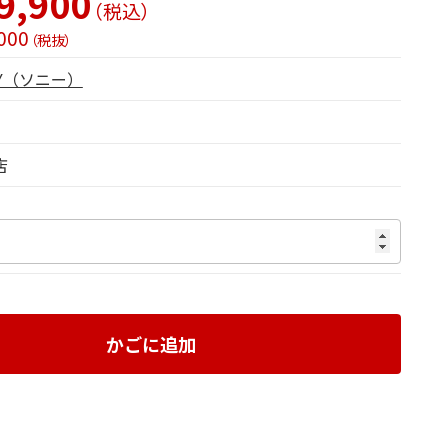
9,900
（税込）
000
（税抜）
NY（ソニー）
店
かごに追加