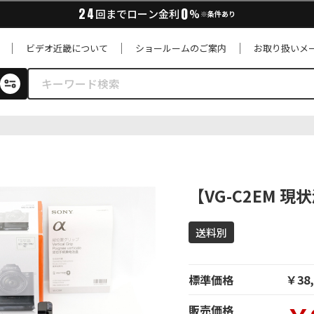
0
24
回までローン金利
%
※条件あり
ビデオ近畿について
ショールームのご案内
お取り扱いメ
【VG-C2EM 現
送料別
標準価格
￥38,
販売価格