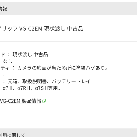
情報
リップ VG-C2EM 現状渡し 中古品
ド ： 現状渡し 中古品
： なし
ティ ： カメラの底面が当たる所に塗装ハゲあり。
 -
 ： 元箱、取扱説明書、バッテリートレイ
α7 II、α7R II、α7S II専用。
 VG-C2EM 製品情報
利用に関して