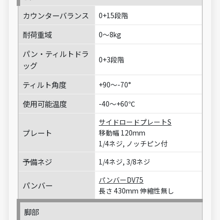
カウンターバランス
0+15段階
耐荷重域
0～8kg
パン・ティルトドラ
0+3段階
ッグ
ティルト角度
+90～-70°
使用可能温度
-40～+60℃
サイドロードプレートS
プレート
移動幅 120mm
1/4ネジ, ノッチピン付
予備ネジ
1/4ネジ, 3/8ネジ
パンバーDV75
パンバー
長さ 430mm 伸縮性無し
脚部