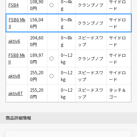
108,90
0～4k
サイドロ
FSB4
○
クランプノブ
0円
g
ード
FSB6 Mk
156,04
0～8k
サイドロ
クランプノブ
II
6円
g
ード
204,60
0～8k
スピードスワ
サイドロ
aktiv6
0円
g
ップ
ード
FSB8 Mk
189,97
0～12
サイドロ
○
クランプノブ
II
0円
kg
ード
255,20
0～12
スピードスワ
サイドロ
aktiv8
○
0円
kg
ップ
ード
255,20
0～12
スピードスワ
タッチ＆
aktiv8T
0円
kg
ップ
ゴー
商品詳細情報