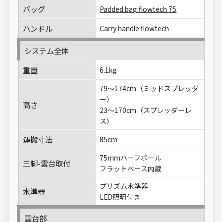
バッグ
Padded bag flowtech 75
ハンドル
Carry handle flowtech
システム全体
重量
6.1kg
79～174cm（ミッドスプレッダ
ー）
高さ
23～170cm（スプレッダーレ
ス）
運搬寸法
85cm
75mmハーフボール
三脚-雲台取付
フラットベース内蔵
プリズム水準器
水準器
LED照明付き
雲台部