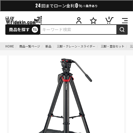
0
24
回までローン金利
%
※条件あり
0
商品を探す
HOME
商品一覧ページ
新品
三脚・クレーン・スライダー
三脚・雲台セット
三