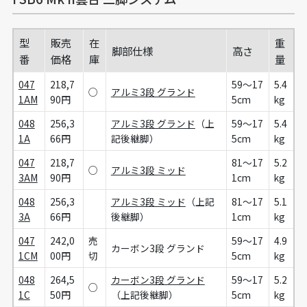
型
販売
在
重
脚部仕様
高さ
番
価格
庫
量
047
218,7
59～17
5.4
○
アルミ3段 グランド
1AM
90円
5cm
kg
048
256,3
アルミ3段 グランド
（上
59～17
5.4
1A
66円
記後継脚）
5cm
kg
047
218,7
81～17
5.2
○
アルミ3段 ミッド
3AM
90円
1cm
kg
048
256,3
アルミ3段 ミッド
（上記
81～17
5.1
3A
66円
後継脚）
1cm
kg
047
242,0
売
59～17
4.9
カーボン3段 グランド
1CM
00円
切
5cm
kg
048
264,5
カーボン3段 グランド
59～17
5.2
○
1C
50円
（上記後継脚）
5cm
kg