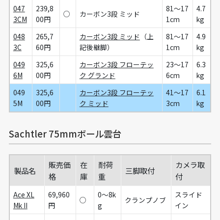
047
239,8
81～17
4.7
○
カーボン3段 ミッド
3CM
00円
1cm
kg
048
265,7
カーボン3段 ミッド
（上
81～17
4.9
3C
60円
記後継脚）
1cm
kg
049
325,6
カーボン3段 フローテッ
23～17
6.3
6M
00円
ク グランド
6cm
kg
049
325,6
カーボン3段 フローテッ
41～17
6.1
5M
00円
ク ミッド
3cm
kg
Sachtler 75mmボール雲台
販売価
在
耐荷
カメラ取
製品名
三脚取付
格
庫
重
付
Ace XL
69,960
0～8k
スライド
○
クランプノブ
Mk II
円
g
イン