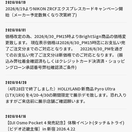
2026/06/19
2026/6/19よりNIKON ZRCFエクスプレスカードキャンペーン開
始（メーカー予定数無くなり次第終了)
2026/06/01
価格改定の為、2026/6/30_PM15時よりBrightSign商品の価格変
更致します。 現在表示価格は2026/6/30_PM15時迄にお支払い完
了ご注文分までのご対応となります。 20226/6/30_PMを過ぎ
てのお支払い完了ご注文分は新価格でのご対応となります。 (振
込み弊社着金確認済もしくはクレジットカード決済済・ショッピ
ングローン承認番号弊社確認済ご条件)
2026/04/20
（4月28日で終了しました）HOLLYLAND 新商品 Pyro Ultra
(1TX/1RX) を4/20-4/30の期間限定で展示デモ致します。恐れ入り
ますがご来店前に展示店舗ご確認願います。
2026/04/16
【DJI Osmo Pocket 4 発売記念】体験イベント(タッチ＆トライ)
［ビデオ近畿主催］in 新宿 2026.4.22