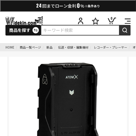
0
24
回までローン金利
%
※条件あり
0
商品を探す
HOME
商品一覧ページ
新品
伝送・収録・編集機材
レコーダー・プレーヤー
オ