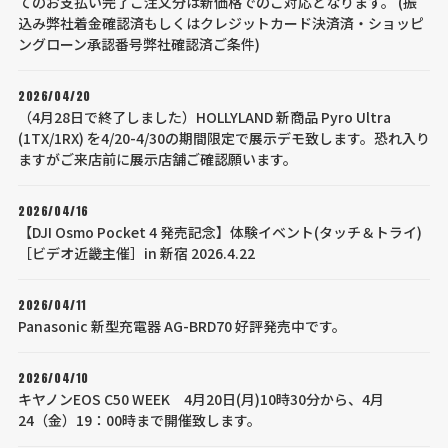
てのお支払い完了ご注文分は新価格でのご対応となります。 (振
込み弊社着金確認済もしくはクレジットカード決済済・ショッピ
ングローン承認番号弊社確認済ご条件)
2026/04/20
（4月28日で終了しました）HOLLYLAND 新商品 Pyro Ultra
(1TX/1RX) を4/20-4/30の期間限定で展示デモ致します。恐れ入り
ますがご来店前に展示店舗ご確認願います。
2026/04/16
【DJI Osmo Pocket 4 発売記念】体験イベント(タッチ＆トライ)
［ビデオ近畿主催］in 新宿 2026.4.22
2026/04/11
Panasonic 新型充電器 AG-BRD70 好評発売中です。
2026/04/10
キヤノンEOS C50 WEEK 4月20日(月)10時30分から、4月
24（金）19：00時まで開催致します。