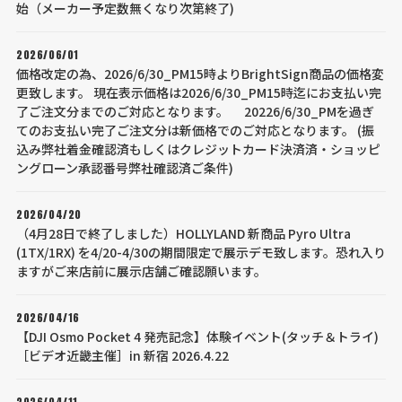
始（メーカー予定数無くなり次第終了)
2026/06/01
価格改定の為、2026/6/30_PM15時よりBrightSign商品の価格変
更致します。 現在表示価格は2026/6/30_PM15時迄にお支払い完
了ご注文分までのご対応となります。 20226/6/30_PMを過ぎ
てのお支払い完了ご注文分は新価格でのご対応となります。 (振
込み弊社着金確認済もしくはクレジットカード決済済・ショッピ
ングローン承認番号弊社確認済ご条件)
2026/04/20
（4月28日で終了しました）HOLLYLAND 新商品 Pyro Ultra
(1TX/1RX) を4/20-4/30の期間限定で展示デモ致します。恐れ入り
ますがご来店前に展示店舗ご確認願います。
2026/04/16
【DJI Osmo Pocket 4 発売記念】体験イベント(タッチ＆トライ)
［ビデオ近畿主催］in 新宿 2026.4.22