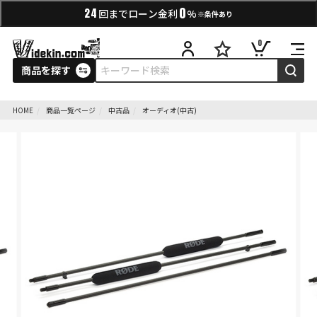
0
24
回までローン金利
%
※条件あり
0
商品を探す
HOME
商品一覧ページ
中古品
オーディオ(中古)