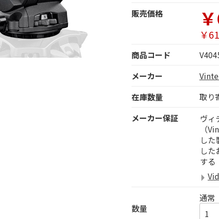
￥
販売価格
￥61
商品コード
V404
メーカー
Vin
在庫数量
取り
メーカー保証
ヴィ
（Vi
した
した
する
Vi
通常
数量