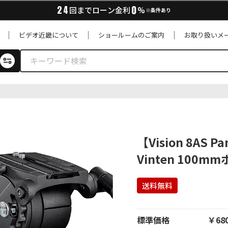
0
24
回までローン金利
%
※条件あり
ビデオ近畿について
ショールームのご案内
お取り扱いメ
【Vision 8AS P
Vinten 100m
送料無料
標準価格
￥680