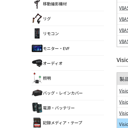
移動撮影機材
V8A
リグ
V8A
V8A
リモコン
V8A
モニター・EVF
Vi
オーディオ
照明
製
Visi
バッグ・レインカバー
Visi
電源・バッテリー
Visi
記録メディア・テープ
Visi