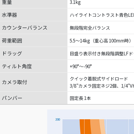
重量
3.1kg
水準器
ハイライトコントラスト青色LE
カウンターバランス
無段階完全バランス
荷重範囲
5.5～14kg（重心高 100mm時）
ドラッグ
目盛り表示付き無段階調整LF
ティルト角度
+90°～-90°
クイック着脱式サイドロード
カメラ取付
3/8”カメラ固定ネジ2個、1/4
パンバー
固定長 1本