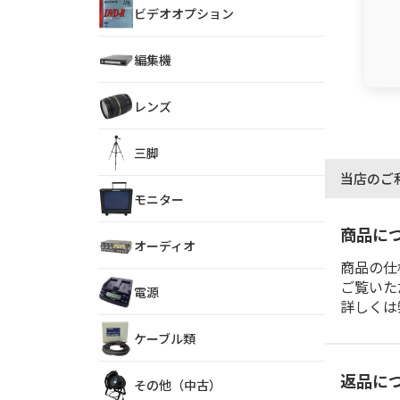
ビデオオプション
編集機
レンズ
三脚
当店のご
モニター
商品に
オーディオ
商品の仕
ご覧いた
電源
詳しくは
ケーブル類
返品に
その他（中古）