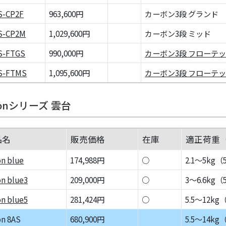
S-CP2F
963,600円
カーボン3段 グランド
S-CP2M
1,029,600円
カーボン3段 ミッド
S-FTGS
990,000円
カーボン3段 フローテッ
S-FTMS
1,095,600円
カーボン3段 フローテッ
sionシリーズ 雲台
品名
販売価格
在庫
適正荷重
on blue
174,988円
○
2.1～5kg
on blue3
209,000円
○
3～6.6kg
on blue5
281,424円
○
5.5～12k
on 8AS
680,900円
5.5～14k