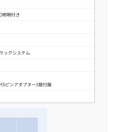
D照明付き
ドラッグシステム
”VHSピンアダプター1個付属