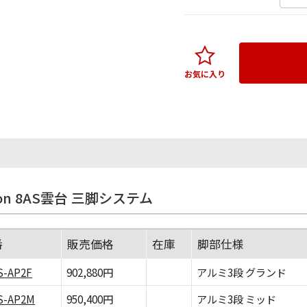
お気に入り
sion 8AS雲台 三脚システム
番
販売価格
在庫
脚部仕様
S-AP2F
902,880円
アルミ3段 グランド
S-AP2M
950,400円
アルミ3段 ミッド