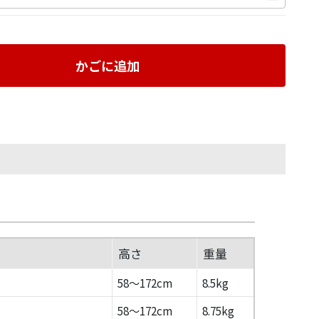
かごに追加
高さ
重量
58～172cm
8.5kg
58～172cm
8.75kg