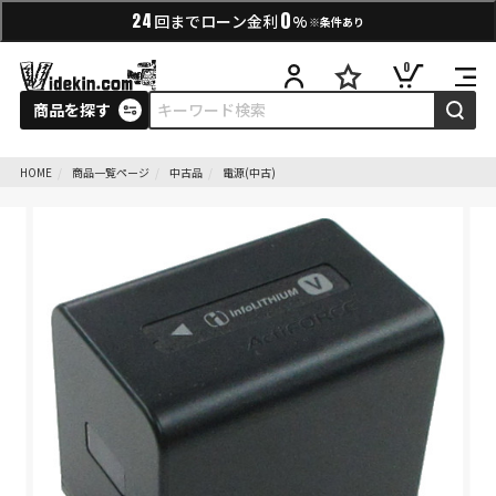
0
24
回までローン金利
%
※条件あり
0
商品を探す
HOME
商品一覧ページ
中古品
電源(中古)