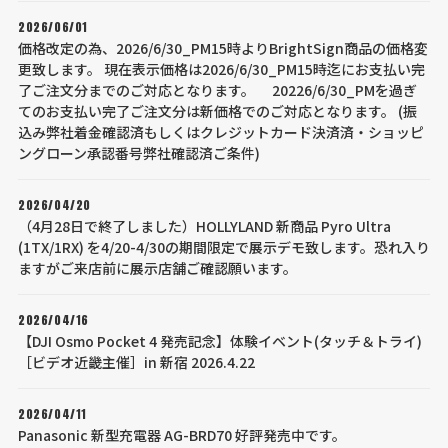
2026/06/01
価格改定の為、2026/6/30_PM15時よりBrightSign商品の価格変
更致します。 現在表示価格は2026/6/30_PM15時迄にお支払い完
了ご注文分までのご対応となります。 20226/6/30_PMを過ぎ
てのお支払い完了ご注文分は新価格でのご対応となります。 (振
込み弊社着金確認済もしくはクレジットカード決済済・ショッピ
ングローン承認番号弊社確認済ご条件)
2026/04/20
（4月28日で終了しました）HOLLYLAND 新商品 Pyro Ultra
(1TX/1RX) を4/20-4/30の期間限定で展示デモ致します。恐れ入り
ますがご来店前に展示店舗ご確認願います。
2026/04/16
【DJI Osmo Pocket 4 発売記念】体験イベント(タッチ＆トライ)
［ビデオ近畿主催］in 新宿 2026.4.22
2026/04/11
Panasonic 新型充電器 AG-BRD70 好評発売中です。