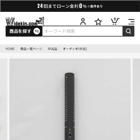
0
24
回までローン金利
%
※条件あり
0
商品を探す
HOME
商品一覧ページ
中古品
オーディオ(中古)