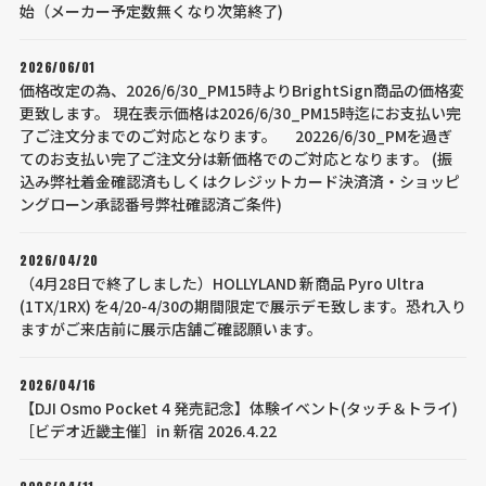
始（メーカー予定数無くなり次第終了)
2026/06/01
価格改定の為、2026/6/30_PM15時よりBrightSign商品の価格変
更致します。 現在表示価格は2026/6/30_PM15時迄にお支払い完
了ご注文分までのご対応となります。 20226/6/30_PMを過ぎ
てのお支払い完了ご注文分は新価格でのご対応となります。 (振
込み弊社着金確認済もしくはクレジットカード決済済・ショッピ
ングローン承認番号弊社確認済ご条件)
2026/04/20
（4月28日で終了しました）HOLLYLAND 新商品 Pyro Ultra
(1TX/1RX) を4/20-4/30の期間限定で展示デモ致します。恐れ入り
ますがご来店前に展示店舗ご確認願います。
2026/04/16
【DJI Osmo Pocket 4 発売記念】体験イベント(タッチ＆トライ)
［ビデオ近畿主催］in 新宿 2026.4.22