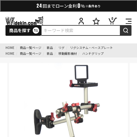
0
24
回までローン金利
%
※条件あり
0
商品を探す
HOME
商品一覧ページ
新品
リグ
リグシステム・ベースプレート
HOME
商品一覧ページ
新品
移動撮影機材
ハンドグリップ