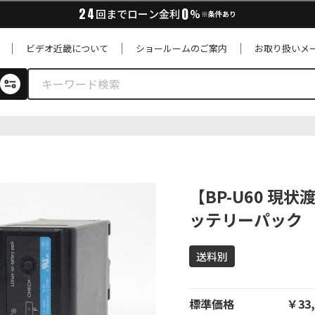
0
24
回までローン金利
%
※条件あり
ビデオ近畿について
ショールームのご案内
お取り扱いメ
【BP-U60 現
ッテリーパック
送料別
標準価格
￥33,