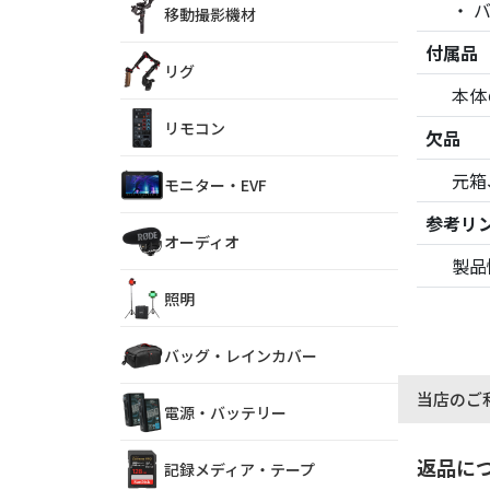
移動撮影機材
付属品
リグ
本体
リモコン
欠品
元箱
モニター・EVF
参考リ
オーディオ
製品
照明
バッグ・レインカバー
当店のご
電源・バッテリー
返品に
記録メディア・テープ