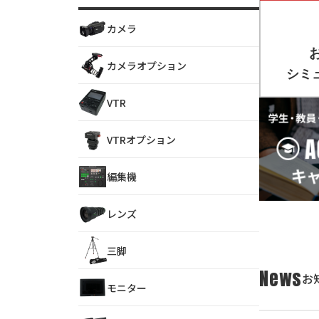
カメラ
カメラオプション
VTR
VTRオプション
編集機
レンズ
三脚
News
お
モニター