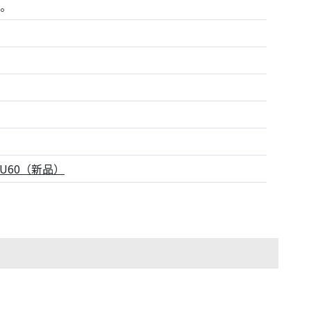
し。
-U60（新品）