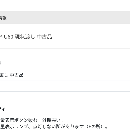
情報
BP-U60 現状渡し 中古品
ド
渡し 中古品
ティ
残量表示ボタン破れ。外観悪い。
残量表示ランプ、点灯しない所があります（Fの所）。