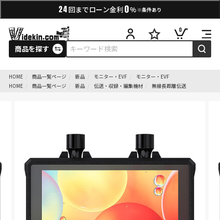
0
24
回までローン金利
%
※条件あり
0
商品を探す
HOME
商品一覧ページ
新品
モニター・EVF
モニター・EVF
HOME
商品一覧ページ
新品
伝送・収録・編集機材
無線長距離伝送