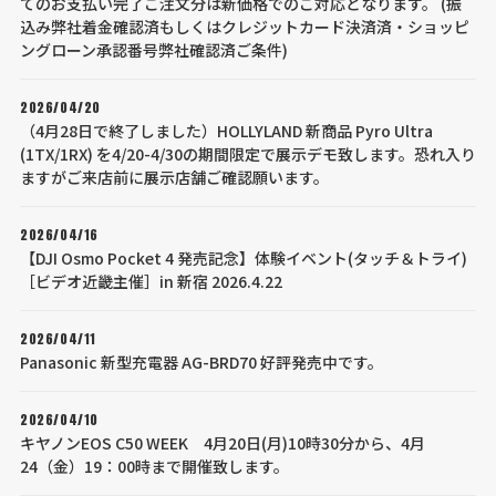
てのお支払い完了ご注文分は新価格でのご対応となります。 (振
込み弊社着金確認済もしくはクレジットカード決済済・ショッピ
ングローン承認番号弊社確認済ご条件)
2026/04/20
（4月28日で終了しました）HOLLYLAND 新商品 Pyro Ultra
(1TX/1RX) を4/20-4/30の期間限定で展示デモ致します。恐れ入り
ますがご来店前に展示店舗ご確認願います。
2026/04/16
【DJI Osmo Pocket 4 発売記念】体験イベント(タッチ＆トライ)
［ビデオ近畿主催］in 新宿 2026.4.22
2026/04/11
Panasonic 新型充電器 AG-BRD70 好評発売中です。
2026/04/10
キヤノンEOS C50 WEEK 4月20日(月)10時30分から、4月
24（金）19：00時まで開催致します。