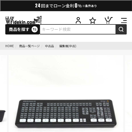
0
24
回までローン金利
%
※条件あり
0
商品を探す
HOME
商品一覧ページ
中古品
編集機(中古)