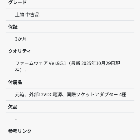
グレード
上物 中古品
保証
3か月
クオリティ
ファームウェア Ver.9.5.1（最新 2025年10月29日現
在）。
付属品
元箱、外部12VDC電源、国際ソケットアダプター 4種
欠品
-
参考リンク