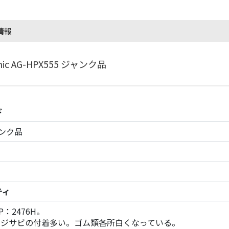
情報
nic AG-HPX555 ジャンク品
ド
ンク品
ティ
P：2476H。
ネジサビの付着多い。ゴム類各所白くなっている。