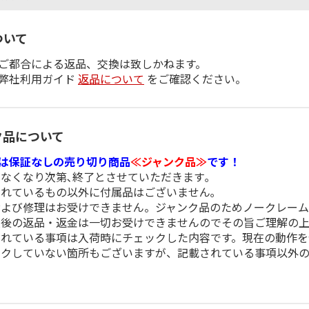
ついて
ご都合による返品、交換は致しかねます。
弊社利用ガイド
返品について
をご確認ください。
ク品について
は保証なしの売り切り商品
≪ジャンク品≫
です！
がなくなり次第､終了とさせていただきます｡
されているもの以外に付属品はございません｡
および修理はお受けできません。ジャンク品のためノークレーム
入後の返品・返金は一切お受けできませんのでその旨ご理解の上
されている事項は入荷時にチェックした内容です。現在の動作
ックしていない箇所もございますが、記載されている事項以外の