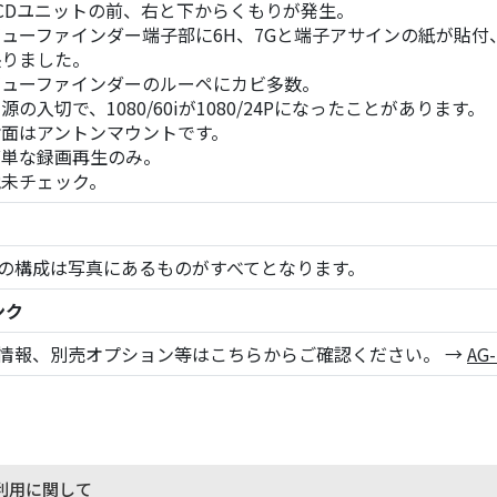
CCDユニットの前、右と下からくもりが発生。
ビューファインダー端子部に6H、7Gと端子アサインの紙が貼
映りました。
ビューファインダーのルーペにカビ多数。
源の入切で、1080/60iが1080/24Pになったことがあります。
背面はアントンマウントです。
簡単な録画再生のみ。
他未チェック。
の構成は写真にあるものがすべてとなります。
ンク
情報、別売オプション等はこちらからご確認ください。 →
AG
利用に関して