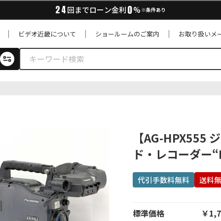
0
24
回までローン金利
%
※条件あり
ビデオ近畿について
ショールームのご案内
お取り扱いメ
【AG-HPX555
ド・レコーダー“P
代引手数料無料
送料
標準価格
￥1,7