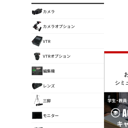
カメラ
カメラオプション
VTR
VTRオプション
編集機
レンズ
三脚
モニター