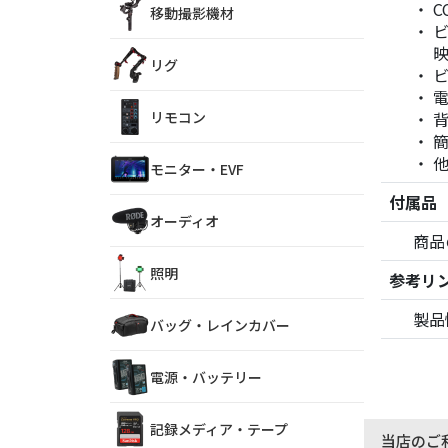
移動撮影機材
リグ
電
リモコン
モニター・EVF
付属品
オーディオ
商品
照明
参考リ
製品
バッグ・レインカバー
電源・バッテリー
記録メディア・テープ
当店のご