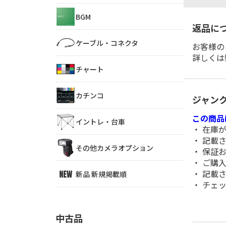
BGM
返品に
ケーブル・コネクタ
お客様の
詳しくは
チャート
カチンコ
ジャン
この商品
イントレ・台車
・ 在庫
・ 記載
その他カメラオプション
・ 保証
・ ご購
・ 記載
新品 新規掲載順
・ チェ
中古品