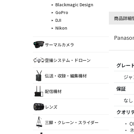
Blackmagic Design
GoPro
商品詳細
DJI
Nikon
Panaso
サーマルカメラ
空撮システム・ドローン
グレー
伝送・収録・編集機材
ジャ
保証
配信機材
なし
レンズ
クオリ
三脚・クレーン・スライダー
O