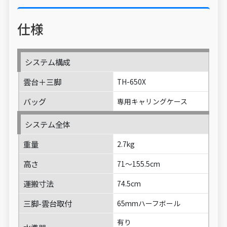
仕様
システム構成
雲台＋三脚
TH-650X
バッグ
専用キャリングケース
システム全体
重量
2.7kg
高さ
71～155.5cm
運搬寸法
74.5cm
三脚-雲台取付
65mmハーフボール
有り