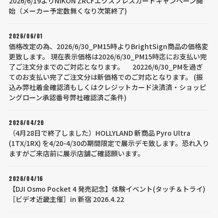
2026/6/19よりNIKON ZRCFエクスプレスカードキャンペーン開
始（メーカー予定数無くなり次第終了)
2026/06/01
価格改定の為、2026/6/30_PM15時よりBrightSign商品の価格変
更致します。 現在表示価格は2026/6/30_PM15時迄にお支払い完
了ご注文分までのご対応となります。 20226/6/30_PMを過ぎ
てのお支払い完了ご注文分は新価格でのご対応となります。 (振
込み弊社着金確認済もしくはクレジットカード決済済・ショッピ
ングローン承認番号弊社確認済ご条件)
2026/04/20
（4月28日で終了しました）HOLLYLAND 新商品 Pyro Ultra
(1TX/1RX) を4/20-4/30の期間限定で展示デモ致します。恐れ入り
ますがご来店前に展示店舗ご確認願います。
2026/04/16
【DJI Osmo Pocket 4 発売記念】体験イベント(タッチ＆トライ)
［ビデオ近畿主催］in 新宿 2026.4.22