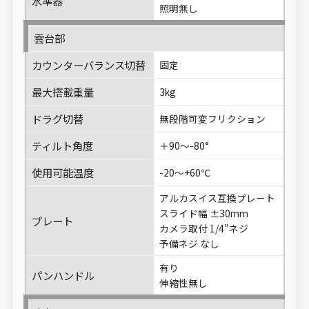
水準器
照明無し
雲台部
カウンターバランス切替
固定
最大搭載重量
3kg
ドラグ切替
無段階可変フリクション
ティルト角度
＋90～-80°
使用可能温度
-20～+60℃
アルカスイス互換プレート
スライド幅 ±30mm
プレート
カメラ取付 1/4”ネジ
予備ネジ なし
有り
パンハンドル
伸縮性無し