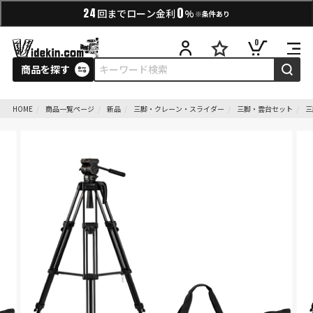
0
24
回までローン金利
%
※条件あり
0
商品を探す
HOME
商品一覧ページ
新品
三脚・クレーン・スライダー
三脚・雲台セット
三