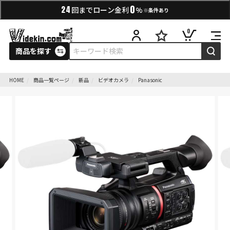
0
24
回までローン金利
%
※条件あり
0
商品を探す
HOME
商品一覧ページ
新品
ビデオカメラ
Panasonic