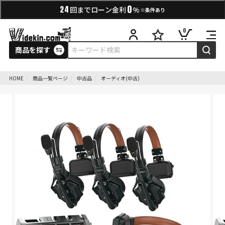
0
24
回までローン金利
%
※条件あり
0
商品を探す
HOME
商品一覧ページ
中古品
オーディオ(中古)