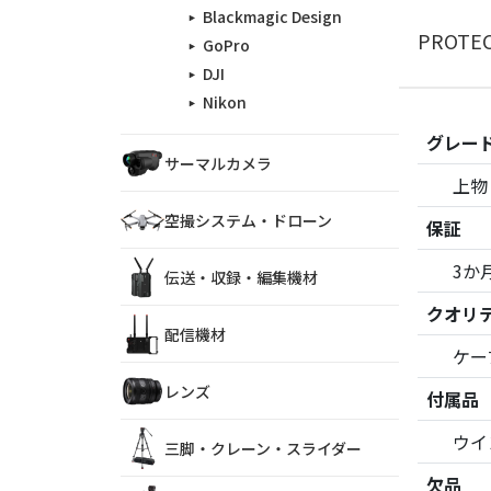
Blackmagic Design
PROTE
GoPro
DJI
Nikon
グレー
サーマルカメラ
上物
空撮システム・ドローン
保証
3か
伝送・収録・編集機材
クオリ
配信機材
ケー
レンズ
付属品
ウイ
三脚・クレーン・スライダー
欠品