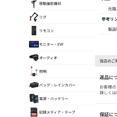
移動撮影機材
元箱
リグ
参考リ
製品
リモコン
モニター・EVF
オーディオ
当店のご
照明
返品に
バッグ・レインカバー
お客様の
詳しくは
電源・バッテリー
記録メディア・テープ
保証に