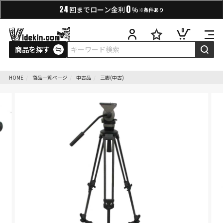
0
24
回までローン金利
%
※条件あり
0
商品を探す
HOME
商品一覧ページ
中古品
三脚(中古)