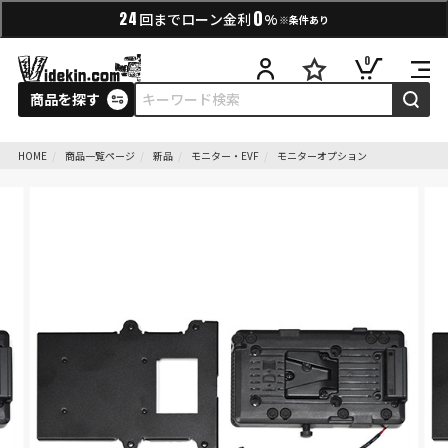
0
24
回までローン金利
%
※条件あり
0
商品を探す
HOME
商品一覧ページ
新品
モニター・EVF
モニターオプション