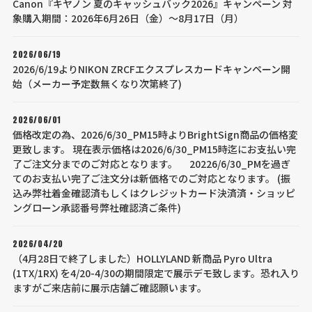
Canon『キヤノン 夏のキャッシュバック2026』キャンペーン 対
象購入期間：2026年6月26日（金）～8月17日（月）
2026/06/19
2026/6/19よりNIKON ZRCFエクスプレスカードキャンペーン開
始（メーカー予定数無くなり次第終了)
2026/06/01
価格改定の為、2026/6/30_PM15時よりBrightSign商品の価格変
更致します。 現在表示価格は2026/6/30_PM15時迄にお支払い完
了ご注文分までのご対応となります。 20226/6/30_PMを過ぎ
てのお支払い完了ご注文分は新価格でのご対応となります。 (振
込み弊社着金確認済もしくはクレジットカード決済済・ショッピ
ングローン承認番号弊社確認済ご条件)
2026/04/20
（4月28日で終了しました）HOLLYLAND 新商品 Pyro Ultra
(1TX/1RX) を4/20-4/30の期間限定で展示デモ致します。恐れ入り
ますがご来店前に展示店舗ご確認願います。