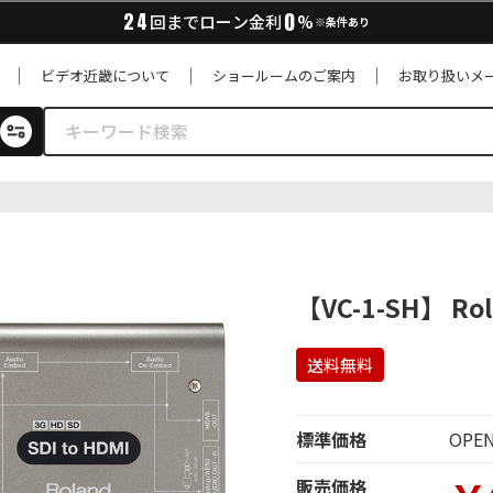
0
24
回までローン金利
%
※条件あり
ビデオ近畿について
ショールームのご案内
お取り扱いメ
【VC-1-SH】 R
送料無料
標準価格
OPE
販売価格