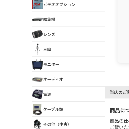
ビデオオプション
編集機
レンズ
三脚
モニター
オーディオ
当店のご
電源
ケーブル類
商品に
商品の仕
その他（中古）
ご覧いた