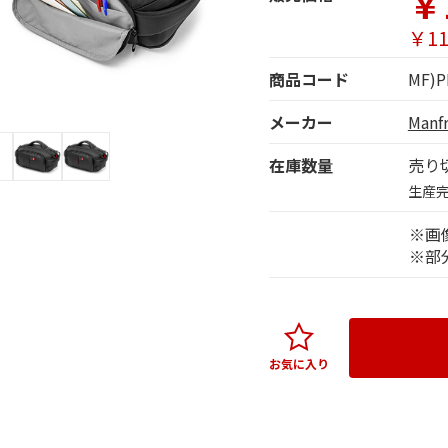
￥
￥11
商品コード
MF)P
メーカー
Man
在庫数量
売り
生産
※画
※部
お気に入り