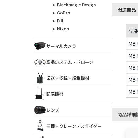
Blackmagic Design
関連商品
GoPro
DJI
Nikon
型
MB 
サーマルカメラ
MB 
空撮システム・ドローン
MB 
伝送・収録・編集機材
MB 
MB 
配信機材
レンズ
商品詳細
三脚・クレーン・スライダー