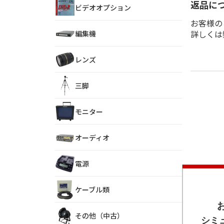
返品に
ビデオオプション
お客様の
詳しくは
編集機
レンズ
三脚
モニター
オーディオ
電源
ケーブル類
その他（中古）