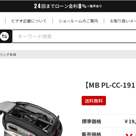
0
24
回までローン金利
%
※条件あり
ビデオ近畿について
ショールームのご案内
お取り扱いメ
バッグ本体
【MB PL-CC-19
送料無料
標準価格
￥19,
販売価格