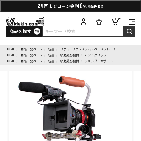
0
24
回までローン金利
%
※条件あり
0
商品を探す
HOME
商品一覧ページ
新品
リグ
リグシステム・ベースプレート
HOME
商品一覧ページ
新品
移動撮影機材
ハンドグリップ
HOME
商品一覧ページ
新品
移動撮影機材
ショルダーサポート