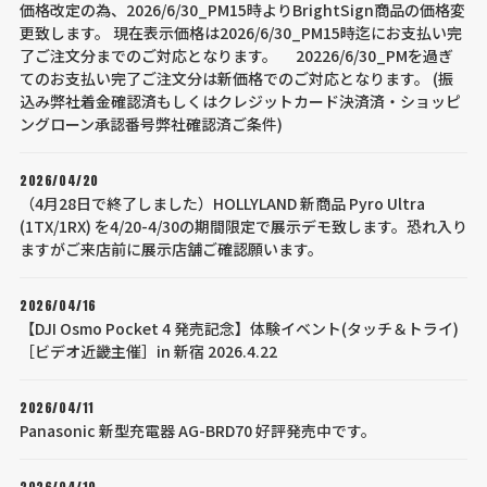
価格改定の為、2026/6/30_PM15時よりBrightSign商品の価格変
更致します。 現在表示価格は2026/6/30_PM15時迄にお支払い完
了ご注文分までのご対応となります。 20226/6/30_PMを過ぎ
てのお支払い完了ご注文分は新価格でのご対応となります。 (振
込み弊社着金確認済もしくはクレジットカード決済済・ショッピ
ングローン承認番号弊社確認済ご条件)
2026/04/20
（4月28日で終了しました）HOLLYLAND 新商品 Pyro Ultra
(1TX/1RX) を4/20-4/30の期間限定で展示デモ致します。恐れ入り
ますがご来店前に展示店舗ご確認願います。
2026/04/16
【DJI Osmo Pocket 4 発売記念】体験イベント(タッチ＆トライ)
［ビデオ近畿主催］in 新宿 2026.4.22
2026/04/11
Panasonic 新型充電器 AG-BRD70 好評発売中です。
2026/04/10