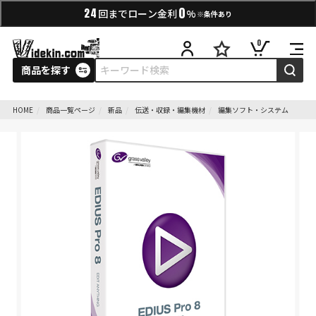
0
24
回までローン金利
%
※条件あり
0
商品を探す
HOME
商品一覧ページ
新品
伝送・収録・編集機材
編集ソフト・システム