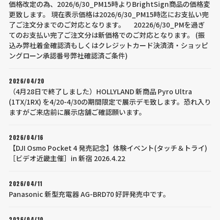
価格改定の為、2026/6/30_PM15時よりBrightSign商品の価格変
更致します。 現在表示価格は2026/6/30_PM15時迄にお支払い完
了ご注文分までのご対応となります。 20226/6/30_PMを過ぎ
てのお支払い完了ご注文分は新価格でのご対応となります。 (振
込み弊社着金確認済もしくはクレジットカード決済済・ショッピ
ングローン承認番号弊社確認済ご条件)
2026/04/20
（4月28日で終了しました）HOLLYLAND 新商品 Pyro Ultra
(1TX/1RX) を4/20-4/30の期間限定で展示デモ致します。恐れ入り
ますがご来店前に展示店舗ご確認願います。
2026/04/16
【DJI Osmo Pocket 4 発売記念】体験イベント(タッチ＆トライ)
［ビデオ近畿主催］in 新宿 2026.4.22
2026/04/11
Panasonic 新型充電器 AG-BRD70 好評発売中です。
2026/04/10