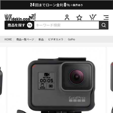
0
24
回までローン金利
%
※条件あり
0
商品を探す
HOME
商品一覧ページ
新品
ビデオカメラ
GoPro