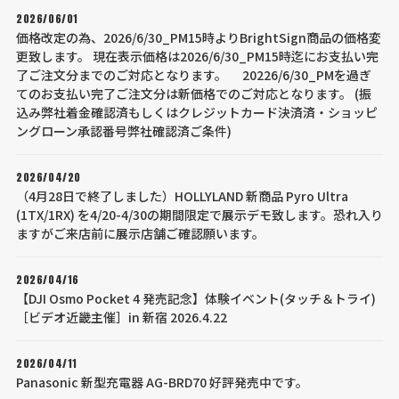
2026/06/01
価格改定の為、2026/6/30_PM15時よりBrightSign商品の価格変
更致します。 現在表示価格は2026/6/30_PM15時迄にお支払い完
了ご注文分までのご対応となります。 20226/6/30_PMを過ぎ
てのお支払い完了ご注文分は新価格でのご対応となります。 (振
込み弊社着金確認済もしくはクレジットカード決済済・ショッピ
ングローン承認番号弊社確認済ご条件)
2026/04/20
（4月28日で終了しました）HOLLYLAND 新商品 Pyro Ultra
(1TX/1RX) を4/20-4/30の期間限定で展示デモ致します。恐れ入り
ますがご来店前に展示店舗ご確認願います。
2026/04/16
【DJI Osmo Pocket 4 発売記念】体験イベント(タッチ＆トライ)
［ビデオ近畿主催］in 新宿 2026.4.22
2026/04/11
Panasonic 新型充電器 AG-BRD70 好評発売中です。