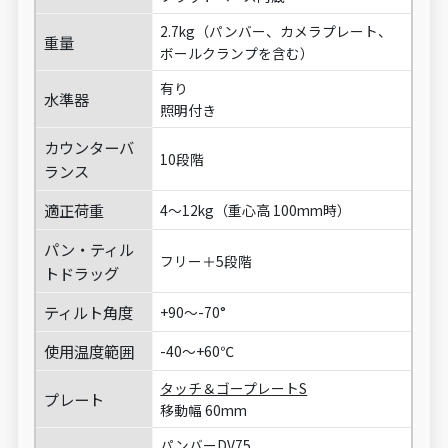
2.7kg（パンバー、カメラプレート、
重量
ボールクランプを含む）
有り
水準器
照明付き
カウンターバ
10段階
ランス
適正荷重
4～12kg（重心高 100mm時）
パン・ティル
フリー＋5段階
トドラッグ
ティルト角度
+90～-70°
使用温度範囲
-40～+60℃
タッチ＆ゴープレートS
プレート
移動幅 60mm
パンバーDV75