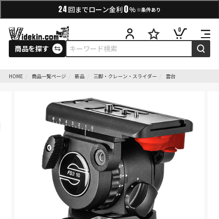
0
24
回までローン金利
%
※条件あり
0
商品を探す
HOME
商品一覧ページ
新品
三脚・クレーン・スライダー
雲台