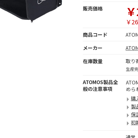
￥
販売価格
￥26
商品コード
ATO
メーカー
AT
在庫数量
取り
生産完
ATOMOS製品全
AT
般の注意事項
めら
購
製
保
初
通常