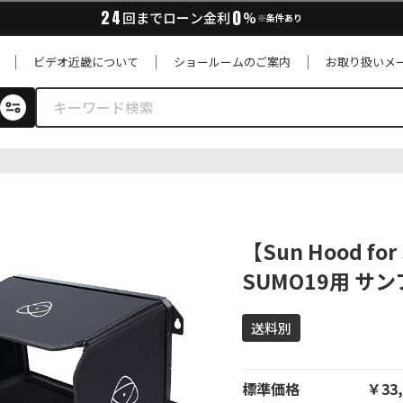
0
24
回までローン金利
%
※条件あり
ビデオ近畿について
ショールームのご案内
お取り扱いメ
【Sun Hood fo
SUMO19用 サ
送料別
標準価格
￥33,