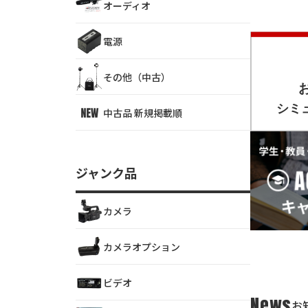
オーディオ
電源
その他（中古）
中古品 新規掲載順
ジャンク品
カメラ
カメラオプション
ビデオ
News
お