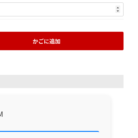
かごに追加
M