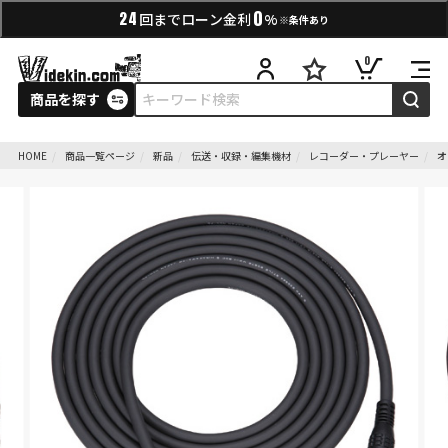
0
24
回までローン金利
%
※条件あり
0
商品を探す
HOME
商品一覧ページ
新品
伝送・収録・編集機材
レコーダー・プレーヤー
オ