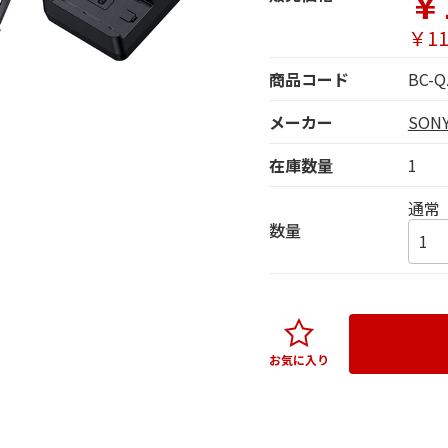
￥
￥11
商品コード
BC-Q
メーカー
SO
在庫数量
1
通常
数量
お気に入り