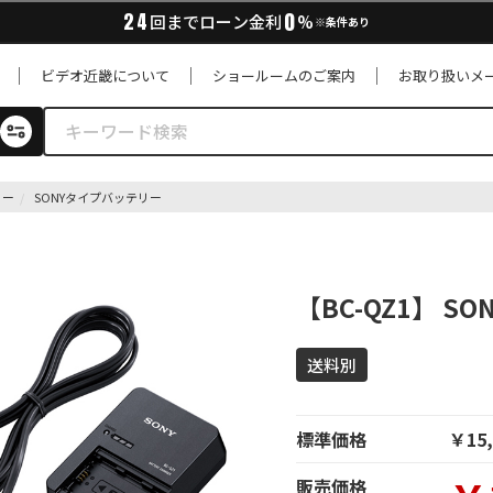
0
24
回までローン金利
%
※条件あり
ビデオ近畿について
ショールームのご案内
お取り扱いメ
リー
SONYタイプバッテリー
【BC-QZ1】 
送料別
標準価格
￥15,
販売価格