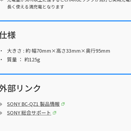
長く使える満充電となります
仕様
大きさ : 約 幅70mm×高さ33mm×奥行95mm
質量 ： 約125g
外部リンク
SONY BC-QZ1 製品情報
SONY 総合サポート