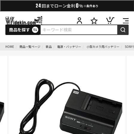
0
24
回までローン金利
%
※条件あり
0
商品を探す
HOME
商品一覧ページ
新品
電源・バッテリー
小型カメラ用バッテリー
SON