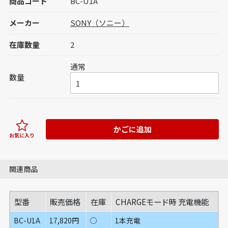
商品コード
BC-U1A
メーカー
SONY（ソニー）
在庫数量
2
通常
数量
かごに追加
お気に入り
関連商品
型番
販売価格
在庫
CHARGEモード時 充電機能
BC-U1A
17,820円
○
1本充電