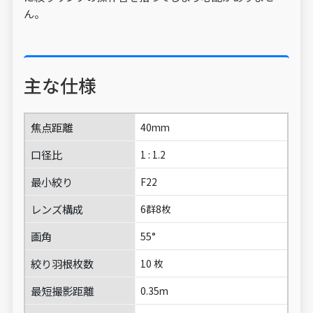
ん。
主な仕様
焦点距離
40mm
口径比
1 : 1.2
最小絞り
F22
レンズ構成
6群8枚
画角
55°
絞り羽根枚数
10 枚
最短撮影距離
0.35m