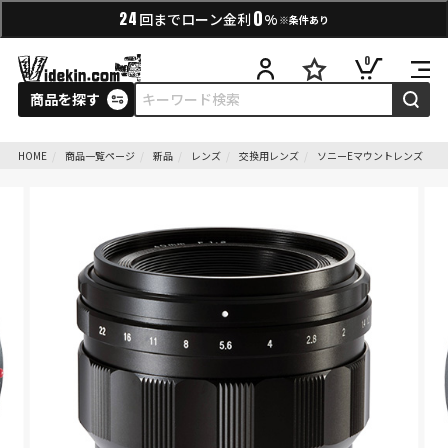
0
24
回までローン金利
%
※条件あり
0
商品を探す
HOME
商品一覧ページ
新品
レンズ
交換用レンズ
ソニーEマウントレンズ