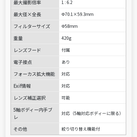
最大撮影倍率
1 : 6.2
最大径×全長
Φ70.1×59.3mm
フィルターサイズ
Φ58mm
重量
420g
レンズフード
付属
電子接点
あり
フォーカス拡大機能
対応
Exif情報
対応
レンズ補正選択
可能
5軸ボディー内手ブ
対応（5軸対応ボディーに限る）
レ
その他
絞り切り替え機能付