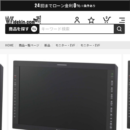
0
24
回までローン金利
%
※条件あり
0
商品を探す
HOME
商品一覧ページ
新品
モニター・EVF
モニター・EVF