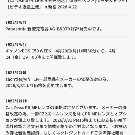
【DJI Osmo Pocket 4 発売記念】体験イベント(タッチ＆トライ)
［ビデオ近畿主催］in 新宿 2026.4.22
2026/04/11
Panasonic 新型充電器 AG-BRD70 好評発売中です。
2026/04/10
キヤノンEOS C50 WEEK 4月20日(月)10時30分から、4月
24（金）19：00時まで開催致します。
2026/03/10
sachtler/VINTEN一部商品をメーカーの価格改定の為、
2026/3/31より価格を変更致します。
2026/02/28
CarlZeiss PRIMEレンズの価格改定がございます。 メーカーの価
格改定の為、一部CZ2ズームレンズを除くPRIMEレンズとオプシ
ョンが値上り致します。 2026/3/31 PM15時までにお支払い完了
弊社確認ご注文分まで掲載価格でのご対応となります。 <お振込
み弊社着金確認済、もしくはクレジットカードご決済弊社確認