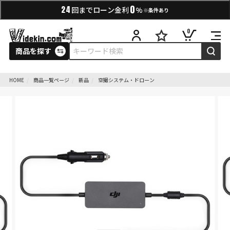
0
24
回までローン金利
%
※条件あり
0
商品を探す
HOME
商品一覧ページ
新品
空撮システム・ドローン