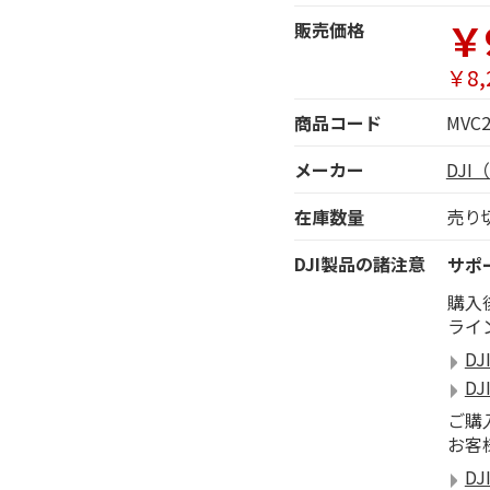
￥
販売価格
￥8,
商品コード
MVC
メーカー
DJ
在庫数量
売り
DJI製品の諸注意
サポ
購入
ライ
DJ
DJ
ご購
お客
DJ