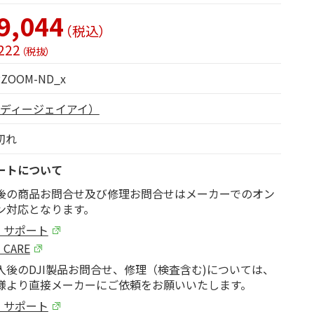
9,044
（税込）
222
（税抜）
2ZOOM-ND_x
I（ディージェイアイ）
切れ
ートについて
後の商品お問合せ及び修理お問合せはメーカーでのオン
ン対応となります。
I サポート
I CARE
入後のDJI製品お問合せ、修理（検査含む)については、
様より直接メーカーにご依頼をお願いいたします。
I サポート