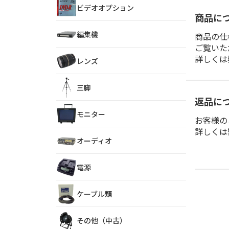
ビデオオプション
商品に
編集機
商品の仕
ご覧いた
詳しくは
レンズ
三脚
返品に
モニター
お客様の
詳しくは
オーディオ
電源
ケーブル類
その他（中古）