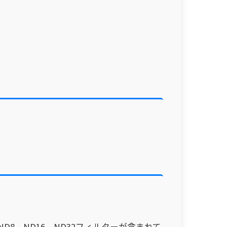
、ND8、ND16、ND32フィルターが含まれて