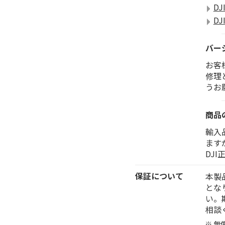
DJ
DJ
バー
お客
修理
うお
商品
輸入
ます
DJ
保証について
本製
とな
い。
相談
無