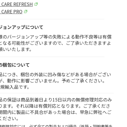
I CARE REFRESH
I CARE PRO
ジョンアップについて
様のバージョンアップ等の失敗による動作不良等は有償
となる可能性がございますので、ご了承いただきますよ
願いいたします。
の梱包について
品につき、梱包の外装に凹み傷などがある場合がござい
が、動作に影響ございません。予めご了承ください。
I正規輸入品です。
品の保証は商品到着日より15日以内の無償修理対応のみ
ります。それ以降は有償対応となります。ご了承くださ
期間内に製品に不具合があった場合は、早急に弊社へご
ください。
償修理対応には、必ず全ての製品および備品（外箱・説明書等を