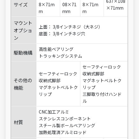
637×108
サイズ
8×71m
08×71
8×71m
×71mm
m
mm
m
マウント
上面： 3/8インチネジ（大ネジ）
オプショ
底面： 3/8インチネジ穴
ン
高性能ベアリング
駆動機構
トラッキングシステム
セーフティーロック
セーフティーロック
収納式脚部
その他の
収納式脚部
マグネットベルトク
機能
マグネットベルトク
リップ
リップ
三脚取り付けハンド
ル
CNC加工アルミ
ステンレスコンポーネント
材質
スチール製ボールベアリング
加熱処理済アルミロッド