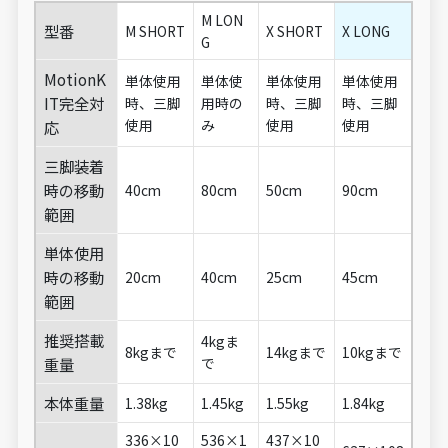
M LON
型番
M SHORT
X SHORT
X LONG
G
MotionK
単体使用
単体使
単体使用
単体使用
IT完全対
時、三脚
用時の
時、三脚
時、三脚
使用
み
使用
使用
応
三脚装着
時の移動
40cm
80cm
50cm
90cm
範囲
単体使用
時の移動
20cm
40cm
25cm
45cm
範囲
推奨搭載
4kgま
8kgまで
14kgまで
10kgまで
重量
で
本体重量
1.38kg
1.45kg
1.55kg
1.84kg
336×10
536×1
437×10