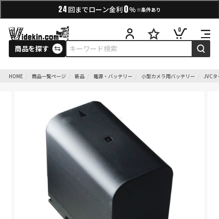
0
24
回までローン金利
%
※条件あり
0
商品を探す
HOME
商品一覧ページ
新品
電源・バッテリー
小型カメラ用バッテリー
JVC