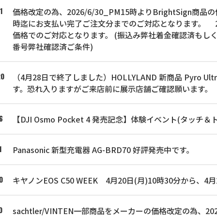
価格改定の為、2026/6/30_PM15時よりBrightSign商
1
時迄にお支払い完了ご注文分までのご対応となります。 202
価格でのご対応となります。 (振込み弊社着金確認済もし
番号弊社確認済ご条件)
（4月28日で終了しました）HOLLYLAND 新商品 Pyro Ultr
20
す。恐れ入りますがご来店前に展示店舗ご確認願います。
【DJI Osmo Pocket 4 発売記念】体験イベント(タッチ＆ト
6
Panasonic 新型充電器 AG-BRD70 好評発売中です。
1
キヤノンEOS C50 WEEK 4月20日(月)10時30分から
0
sachtler/VINTEN一部商品をメーカーの価格改定の為、2
0