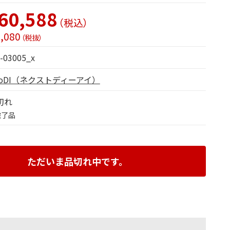
60,588
（税込）
,080
（税抜）
-03005_x
toDI（ネクストディーアイ）
切れ
完了品
ただいま品切れ中です。