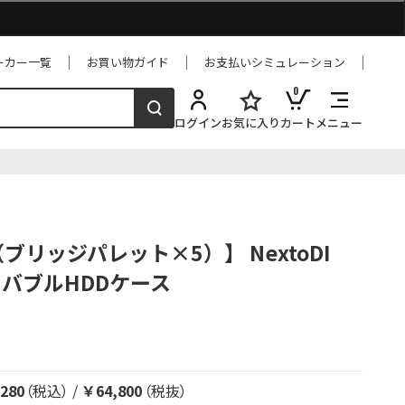
ーカー一覧
お買い物ガイド
お支払いシミュレーション
0
ログイン
お気に入り
カート
メニュー
5（ブリッジパレット×5）】 NextoDI
ムーバブルHDDケース
280
（税込）
/
￥64,800
（税抜）