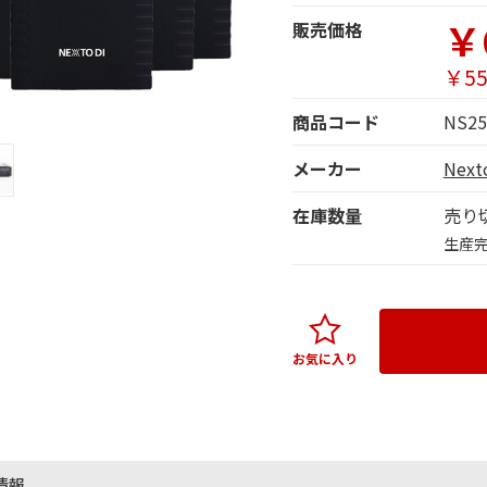
￥
販売価格
￥55
商品コード
NS25
メーカー
Nex
在庫数量
売り
生産
お気に入り
情報