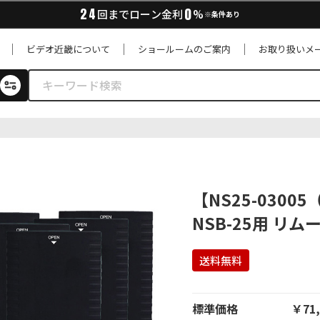
0
24
回までローン金利
%
※条件あり
ビデオ近畿について
ショールームのご案内
お取り扱いメ
置
【NS25-0300
NSB-25用 リ
送料無料
標準価格
￥71,