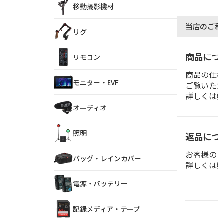
移動撮影機材
当店のご
リグ
商品に
リモコン
商品の仕
モニター・EVF
ご覧いた
詳しくは
オーディオ
照明
返品に
お客様の
バッグ・レインカバー
詳しくは
電源・バッテリー
記録メディア・テープ