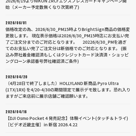
2026/6/19よりNIKON ZRCFエクスプレスカードキャンペーン開
始（メーカー予定数無くなり次第終了)
2026/06/01
価格改定の為、2026/6/30_PM15時よりBrightSign商品の価格変
更致します。 現在表示価格は2026/6/30_PM15時迄にお支払い完
了ご注文分までのご対応となります。 20226/6/30_PMを過ぎ
てのお支払い完了ご注文分は新価格でのご対応となります。 (振
込み弊社着金確認済もしくはクレジットカード決済済・ショッピ
ングローン承認番号弊社確認済ご条件)
2026/04/20
（4月28日で終了しました）HOLLYLAND 新商品 Pyro Ultra
(1TX/1RX) を4/20-4/30の期間限定で展示デモ致します。恐れ入り
ますがご来店前に展示店舗ご確認願います。
2026/04/16
【DJI Osmo Pocket 4 発売記念】体験イベント(タッチ＆トライ)
［ビデオ近畿主催］in 新宿 2026.4.22