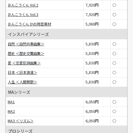
おんこうくん Vol.2
7,920円
○
おんこうくん Vol.3
7,920円
○
おんこうくん DVD用音素材
5,060円
○
インスパイアシリーズ
自然 ＜自然共奏曲集＞
5,830円
○
歴史 ＜歴史交驚曲集＞
5,830円
○
愛 ＜恋愛狂詩曲集＞
5,830円
○
日本 ＜日本浪漫＞
5,830円
○
人生 ＜人間賛歌＞
5,830円
○
MAシリーズ
MA1
6,050円
○
MA2
6,050円
○
MA3 ＜リズム＞
6,050円
○
プロシリーズ