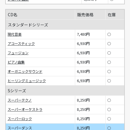
CD名
販売価格
在庫
スタンダードシリーズ
現代音楽
7,480円
○
アコースティック
6,930円
○
フュージョン
6,930円
○
ピアノ曲集
6,930円
○
オーガニックサウンド
6,930円
○
ヒーリングミュージック
6,930円
○
Sシリーズ
スーパーテクノ
8,250円
○
スーパーオーケストラ
8,250円
○
スーパーロック
8,250円
○
スーパーダンス
8,250円
○