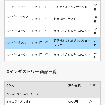
22
スーパーテクノ
8,250円
○
広く使えるテクノサウンド
曲
スーパーオーケス
18
8,250円
○
壮大なオーケストラ
トラ
曲
12
スーパーロック
8,250円
○
かっこよさを追及したロック
曲
躍動感あふれるダンスミュー
17
スーパーダンス
8,250円
○
ジック
曲
13
スーパーロック2
8,250円
○
かっこよさを追及したロック
曲
EXインダストリー 商品一覧
CD名
販売価格
在庫
おんこうくんシリーズ
おんこうくん Vol.1
7,920円
○