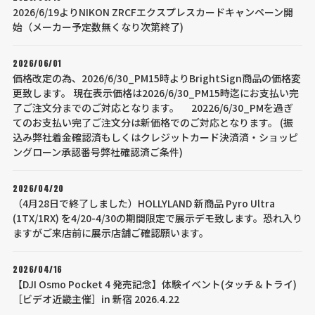
2026/6/19よりNIKON ZRCFエクスプレスカードキャンペーン開
始（メーカー予定数無くなり次第終了)
2026/06/01
価格改定の為、2026/6/30_PM15時よりBrightSign商品の価格変
更致します。 現在表示価格は2026/6/30_PM15時迄にお支払い完
了ご注文分までのご対応となります。 20226/6/30_PMを過ぎ
てのお支払い完了ご注文分は新価格でのご対応となります。 (振
込み弊社着金確認済もしくはクレジットカード決済済・ショッピ
ングローン承認番号弊社確認済ご条件)
2026/04/20
（4月28日で終了しました）HOLLYLAND 新商品 Pyro Ultra
(1TX/1RX) を4/20-4/30の期間限定で展示デモ致します。恐れ入り
ますがご来店前に展示店舗ご確認願います。
2026/04/16
【DJI Osmo Pocket 4 発売記念】体験イベント(タッチ＆トライ)
［ビデオ近畿主催］in 新宿 2026.4.22