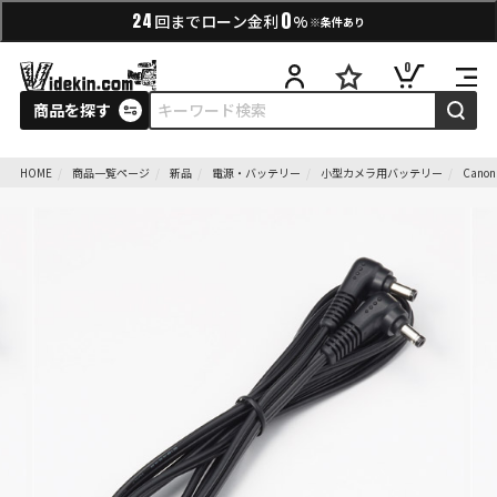
0
24
回までローン金利
%
※条件あり
0
商品を探す
HOME
商品一覧ページ
新品
電源・バッテリー
小型カメラ用バッテリー
Can