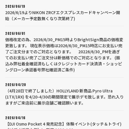
2026/06/19
2026/6/19よりNIKON ZRCFエクスプレスカードキャンペーン開
始（メーカー予定数無くなり次第終了)
2026/06/01
価格改定の為、2026/6/30_PM15時よりBrightSign商品の価格変
更致します。 現在表示価格は2026/6/30_PM15時迄にお支払い完
了ご注文分までのご対応となります。 20226/6/30_PMを過ぎ
てのお支払い完了ご注文分は新価格でのご対応となります。 (振
込み弊社着金確認済もしくはクレジットカード決済済・ショッピ
ングローン承認番号弊社確認済ご条件)
2026/04/20
（4月28日で終了しました）HOLLYLAND 新商品 Pyro Ultra
(1TX/1RX) を4/20-4/30の期間限定で展示デモ致します。恐れ入り
ますがご来店前に展示店舗ご確認願います。
2026/04/16
【DJI Osmo Pocket 4 発売記念】体験イベント(タッチ＆トライ)