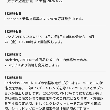
［ビデオ近畿主催］in 新宿 2026.4.22
2026/04/11
Panasonic 新型充電器 AG-BRD70 好評発売中です。
2026/04/10
キヤノンEOS C50 WEEK 4月20日(月)10時30分から、4月
24（金）19：00時まで開催致します。
2026/03/10
sachtler/VINTEN一部商品をメーカーの価格改定の為、
2026/3/31より価格を変更致します。
2026/02/28
CarlZeiss PRIMEレンズの価格改定がございます。 メーカーの価
格改定の為、一部CZ2ズームレンズを除くPRIMEレンズとオプシ
ョンが値上り致します。 2026/3/31 PM15時までにお支払い完了
弊社確認ご注文分まで掲載価格でのご対応となります。 <お振込
み弊社着金確認済、もしくはクレジットカードご決済弊社確認
済、ショッピングローン承認番号弊社確認済のご注文>