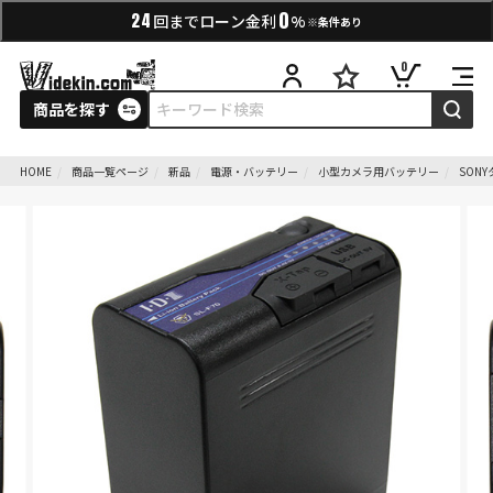
0
24
回までローン金利
%
※条件あり
0
商品を探す
HOME
商品一覧ページ
新品
電源・バッテリー
小型カメラ用バッテリー
SON