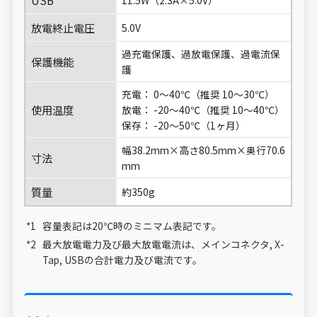
放電終止電圧
5.0V
過充電保護、過放電保護、過電流保
保護機能
護
充電： 0～40℃（推奨 10～30℃）
使用温度
放電： -20～40℃（推奨 10～40℃）
保存： -20～50℃（1ヶ月）
幅38.2mm×高さ80.5mm×奥行70.6
寸法
mm
質量
約350g
容量表記は20℃時のミニマム表記です。
最大放電電力及び最大放電電流は、メインコネクタ, X-
Tap, USBの合計電力及び電流です。