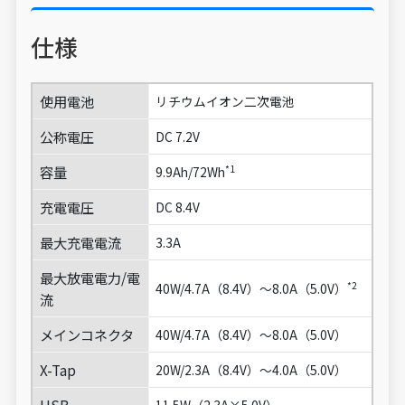
仕様
使用電池
リチウムイオン二次電池
公称電圧
DC 7.2V
*1
容量
9.9Ah/72Wh
充電電圧
DC 8.4V
最大充電電流
3.3A
最大放電電力/電
*2
40W/4.7A（8.4V）～8.0A（5.0V）
流
メインコネクタ
40W/4.7A（8.4V）～8.0A（5.0V）
X-Tap
20W/2.3A（8.4V）～4.0A（5.0V）
USB
11.5W（2.3A×5.0V）