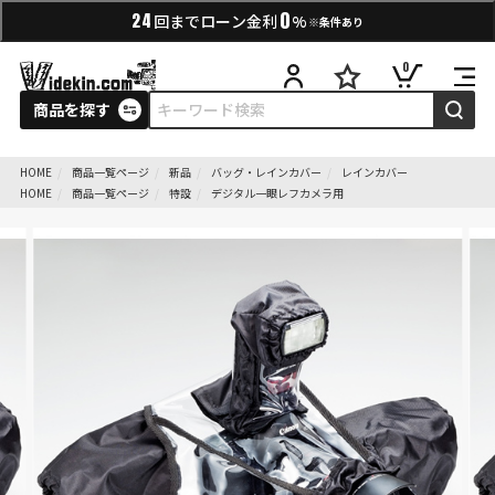
0
24
回までローン金利
%
※条件あり
0
商品を探す
HOME
商品一覧ページ
新品
バッグ・レインカバー
レインカバー
HOME
商品一覧ページ
特設
デジタル一眼レフカメラ用