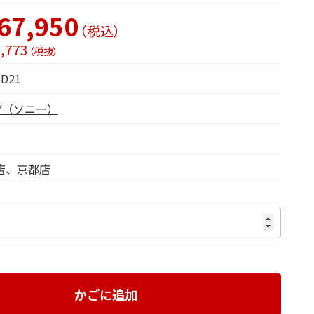
67,950
（税込）
,773
（税抜）
D21
NY（ソニー）
店
京都店
かごに追加