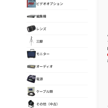
ビデオオプション
編集機
レンズ
三脚
モニター
オーディオ
電源
ケーブル類
その他（中古）