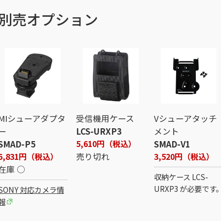
別売オプション
MIシューアダプタ
受信機用ケース
Vシューアタッチ
ー
LCS-URXP3
メント
5,610円（税込）
SMAD-P5
SMAD-V1
6,831円（税込）
売り切れ
3,520円（税込）
在庫 ○
収納ケース LCS-
URXP3 が必要です
SONY 対応カメラ情
報