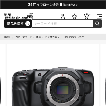
0
24
回までローン金利
%
※条件あり
0
商品を探す
HOME
商品一覧ページ
新品
ビデオカメラ
Blackmagic Design