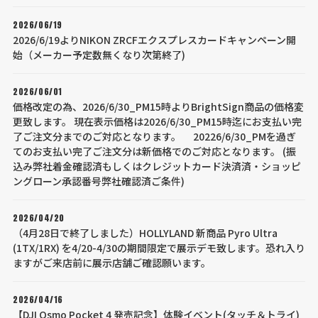
2026/06/19
2026/6/19よりNIKON ZRCFエクスプレスカードキャンペーン開
始（メーカー予定数無くなり次第終了)
2026/06/01
価格改定の為、2026/6/30_PM15時よりBrightSign商品の価格変
更致します。 現在表示価格は2026/6/30_PM15時迄にお支払い完
了ご注文分までのご対応となります。 20226/6/30_PMを過ぎ
てのお支払い完了ご注文分は新価格でのご対応となります。 (振
込み弊社着金確認済もしくはクレジットカード決済済・ショッピ
ングローン承認番号弊社確認済ご条件)
2026/04/20
（4月28日で終了しました）HOLLYLAND 新商品 Pyro Ultra
(1TX/1RX) を4/20-4/30の期間限定で展示デモ致します。恐れ入り
ますがご来店前に展示店舗ご確認願います。
2026/04/16
【DJI Osmo Pocket 4 発売記念】体験イベント(タッチ＆トライ)