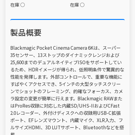
在庫 ○
在庫 ○
製品概要
Blackmagic Pocket Cinema Camera 6Kは、スーパー
35センサー、13ストップのダイナミックレンジおよび
25,600までのデュアルネイティブISOをサポートしてい
るため、HDRイメージが得られ、低照明条件で驚異的な
性能を発揮します。外部コントロールで、重要な機能に
すばやくアクセスでき、5インチの大型タッチスクリー
ンでショットのフレーミング、的確なフォーカス、カメ
ラ設定の変更が簡単に行えます。Blackmagic RAWまた
はProRes収録に対応した内蔵SD/UHS-IIおよびCFast
2.0レコーダー、外付けディスクへの収録用USB-C拡張
ポート、EFレンズマウント、内蔵マイク、XLR入力、フ
ルサイズHDMI、3D LUTサポート、Bluetoothなどを搭
載。