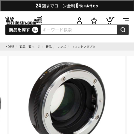
0
24
回までローン金利
%
※条件あり
0
商品を探す
HOME
商品一覧ページ
新品
レンズ
マウントアダプター