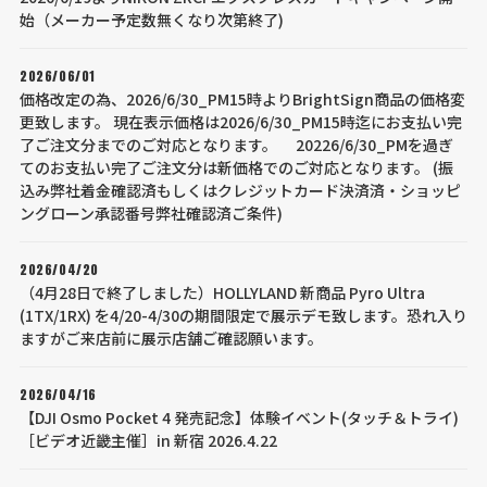
始（メーカー予定数無くなり次第終了)
2026/06/01
価格改定の為、2026/6/30_PM15時よりBrightSign商品の価格変
更致します。 現在表示価格は2026/6/30_PM15時迄にお支払い完
了ご注文分までのご対応となります。 20226/6/30_PMを過ぎ
てのお支払い完了ご注文分は新価格でのご対応となります。 (振
込み弊社着金確認済もしくはクレジットカード決済済・ショッピ
ングローン承認番号弊社確認済ご条件)
2026/04/20
（4月28日で終了しました）HOLLYLAND 新商品 Pyro Ultra
(1TX/1RX) を4/20-4/30の期間限定で展示デモ致します。恐れ入り
ますがご来店前に展示店舗ご確認願います。
2026/04/16
【DJI Osmo Pocket 4 発売記念】体験イベント(タッチ＆トライ)
［ビデオ近畿主催］in 新宿 2026.4.22