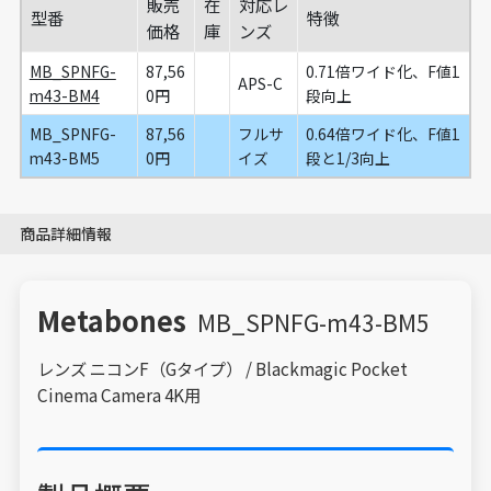
販売
在
対応レ
型番
特徴
価格
庫
ンズ
MB_SPNFG-
87,56
0.71倍ワイド化、F値1
APS-C
m43-BM4
0円
段向上
MB_SPNFG-
87,56
フルサ
0.64倍ワイド化、F値1
m43-BM5
0円
イズ
段と1/3向上
商品詳細情報
Metabones
MB_SPNFG-m43-BM5
レンズ ニコンF（Gタイプ） / Blackmagic Pocket
Cinema Camera 4K用