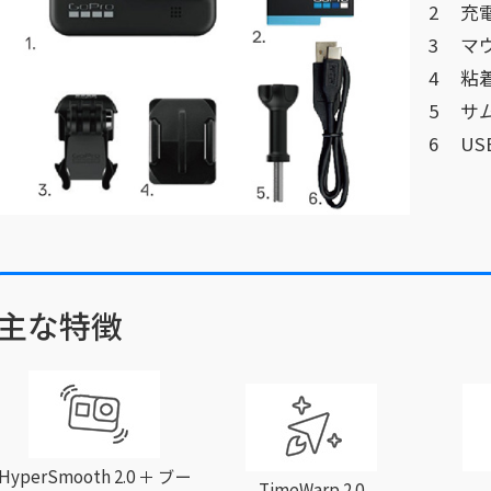
充
マ
粘
サ
US
主な特徴
HyperSmooth 2.0 ＋ ブー
TimeWarp 2.0