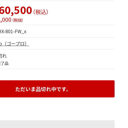
60,500
（税込）
,000
（税抜）
X-801-FW_x
ro（ゴープロ）
切れ
完了品
ただいま品切れ中です。