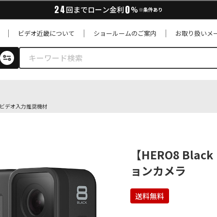
0
24
回までローン金利
%
※条件あり
ビデオ近畿について
ショールームのご案内
お取り扱いメ
用ビデオ入力推奨機材
【HERO8 Blac
ョンカメラ
送料無料