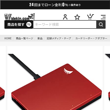
0
24
回までローン金利
%
※条件あり
0
商品を探す
HOME
商品一覧ページ
新品
記録メディア・テープ
カードリーダー・アダプター