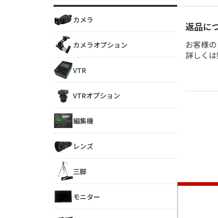
カメラ
返品に
お客様の
カメラオプション
詳しくは
VTR
VTRオプション
編集機
レンズ
三脚
モニター