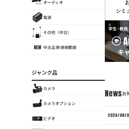
オーディオ
電源
その他（中古）
中古品 新規掲載順
ジャンク品
カメラ
News
お
カメラオプション
2026/08/
ビデオ