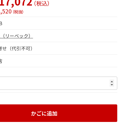
17,072
（税込）
,520
（税抜）
B
ec（リーベック）
寄せ（代引不可）
店
かごに追加