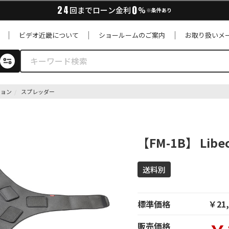
0
24
回までローン金利
%
※条件あり
ビデオ近畿について
ショールームのご案内
お取り扱いメ
ション
スプレッダー
【FM-1B】 Li
送料別
標準価格
￥21,
販売価格